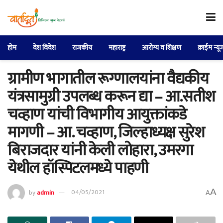
होम
देश विदेश
राजकीय
महाराष्ट्र
आरोग्य व शिक्षण
क्राईम न्यू
ग्रामीण भागातील रूग्णालयांना वैद्यकीय
यंत्रसामुग्री उपलब्ध करून द्या – आ.सतीश
चव्हाण यांची विभागीय आयुक्तांकडे
मागणी – आ. चव्हाण, जिल्हाध्यक्ष सुरेश
बिराजदार यांनी केली लोहारा, उमरगा
येथील हॉस्पिटलमध्ये पाहणी
A
by
admin
04/05/2021
A