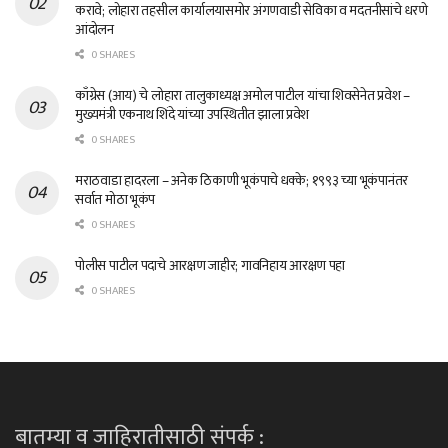
करावे; लोहारा तहसील कार्यालयासमोर अंगणवाडी सेविका व मदतनीसांचे धरणे
आंदोलन
0 SHARES
काँग्रेस (आय) चे लोहारा तालुकाध्यक्ष अमोल पाटील यांचा शिवसेनेत प्रवेश –
मुख्यमंत्री एकनाथ शिंदे यांच्या उपस्थितीत झाला प्रवेश
0 SHARES
मराठवाडा हादरला – अनेक ठिकाणी भूकंपाचे धक्के; १९९३ च्या भूकंपानंतर
सर्वात मोठा भूकंप
0 SHARES
पोलीस पाटील पदाचे आरक्षण जाहीर; गावनिहाय आरक्षण पहा
0 SHARES
बातम्या व जाहिरातीसाठी संपर्क :