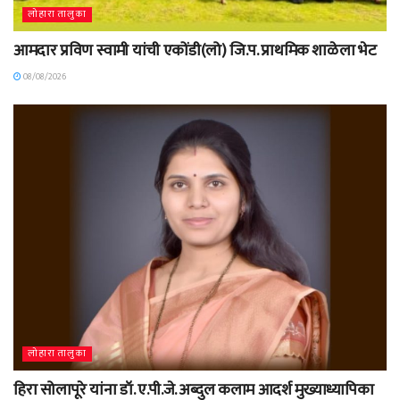
लोहारा तालुका
आमदार प्रविण स्वामी यांची एकोंडी(लो) जि.प. प्राथमिक शाळेला भेट
08/08/2026
लोहारा तालुका
हिरा सोलापूरे यांना डॉ. ए.पी.जे. अब्दुल कलाम आदर्श मुख्याध्यापिका