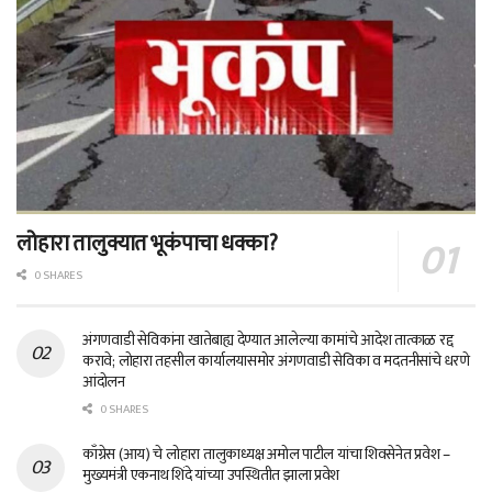
लोहारा तालुक्यात भूकंपाचा धक्का?
0 SHARES
अंगणवाडी सेविकांना खातेबाह्य देण्यात आलेल्या कामांचे आदेश तात्काळ रद्द
करावे; लोहारा तहसील कार्यालयासमोर अंगणवाडी सेविका व मदतनीसांचे धरणे
आंदोलन
0 SHARES
काँग्रेस (आय) चे लोहारा तालुकाध्यक्ष अमोल पाटील यांचा शिवसेनेत प्रवेश –
मुख्यमंत्री एकनाथ शिंदे यांच्या उपस्थितीत झाला प्रवेश