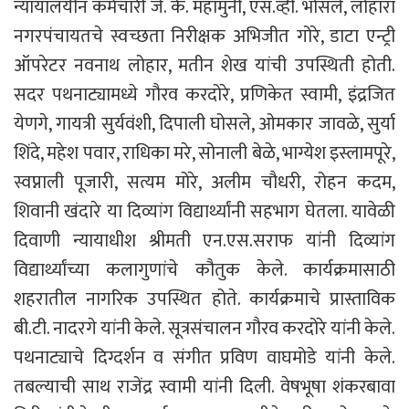
न्यायालयीन कर्मचारी जे. के. महामुनी, एस.व्ही. भोसले, लोहारा
नगरपंचायतचे स्वच्छता निरीक्षक अभिजीत गोरे, डाटा एन्ट्री
ऑपरेटर नवनाथ लोहार, मतीन शेख यांची उपस्थिती होती.
सदर पथनाट्यामध्ये गौरव करदोरे, प्रणिकेत स्वामी, इंद्रजित
येणगे, गायत्री सुर्यवंशी, दिपाली घोसले, ओमकार जावळे, सुर्या
शिंदे, महेश पवार, राधिका मरे, सोनाली बेळे, भाग्येश इस्लामपूरे,
स्वप्नाली पूजारी, सत्यम मोरे, अलीम चौधरी, रोहन कदम,
शिवानी खंदारे या दिव्यांग विद्यार्थ्यांनी सहभाग घेतला. यावेळी
दिवाणी न्यायाधीश श्रीमती एन.एस.सराफ यांनी दिव्यांग
विद्यार्थ्यांच्या कलागुणांचे कौतुक केले. कार्यक्रमासाठी
शहरातील नागरिक उपस्थित होते. कार्यक्रमाचे प्रास्ताविक
बी.टी. नादरगे यांनी केले. सूत्रसंचालन गौरव करदोरे यांनी केले.
पथनाट्याचे दिग्दर्शन व संगीत प्रविण वाघमोडे यांनी केले.
तबल्याची साथ राजेंद्र स्वामी यांनी दिली. वेषभूषा शंकरबावा