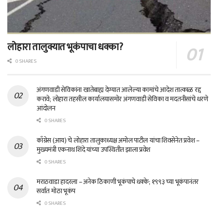
लोहारा तालुक्यात भूकंपाचा धक्का?
0 SHARES
अंगणवाडी सेविकांना खातेबाह्य देण्यात आलेल्या कामांचे आदेश तात्काळ रद्द
करावे; लोहारा तहसील कार्यालयासमोर अंगणवाडी सेविका व मदतनीसांचे धरणे
आंदोलन
0 SHARES
काँग्रेस (आय) चे लोहारा तालुकाध्यक्ष अमोल पाटील यांचा शिवसेनेत प्रवेश –
मुख्यमंत्री एकनाथ शिंदे यांच्या उपस्थितीत झाला प्रवेश
0 SHARES
मराठवाडा हादरला – अनेक ठिकाणी भूकंपाचे धक्के; १९९३ च्या भूकंपानंतर
सर्वात मोठा भूकंप
0 SHARES