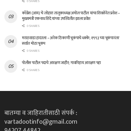
0 SHARES
काँग्रेस (आय) चे लोहारा तालुकाध्यक्ष अमोल पाटील यांचा शिवसेनेत प्रवेश –
मुख्यमंत्री एकनाथ शिंदे यांच्या उपस्थितीत झाला प्रवेश
0 SHARES
मराठवाडा हादरला – अनेक ठिकाणी भूकंपाचे धक्के; १९९३ च्या भूकंपानंतर
सर्वात मोठा भूकंप
0 SHARES
पोलीस पाटील पदाचे आरक्षण जाहीर; गावनिहाय आरक्षण पहा
0 SHARES
बातम्या व जाहिरातीसाठी संपर्क :
vartadootinfo@gmail.com
94207 44842