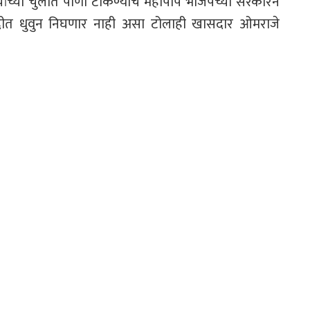
यांच्या चुलीत पाणी टाकण्याचे महापाप भाजपच्या सरकारने
र नदीत धुवुन निघणार नाही असा टोलाही खासदार ओमराजे