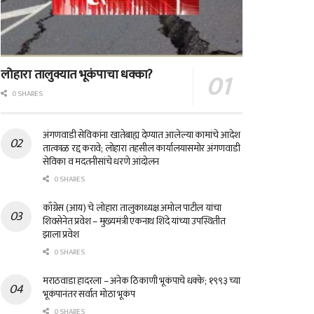
लोहारा तालुक्यात भूकंपाचा धक्का?
0 SHARES
अंगणवाडी सेविकांना खातेबाह्य देण्यात आलेल्या कामांचे आदेश
तात्काळ रद्द करावे; लोहारा तहसील कार्यालयासमोर अंगणवाडी
सेविका व मदतनीसांचे धरणे आंदोलन
0 SHARES
काँग्रेस (आय) चे लोहारा तालुकाध्यक्ष अमोल पाटील यांचा
शिवसेनेत प्रवेश – मुख्यमंत्री एकनाथ शिंदे यांच्या उपस्थितीत
झाला प्रवेश
0 SHARES
मराठवाडा हादरला – अनेक ठिकाणी भूकंपाचे धक्के; १९९३ च्या
भूकंपानंतर सर्वात मोठा भूकंप
0 SHARES