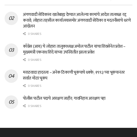
अंगणवाडी सेविकांना खातेबाह्य देण्यात आलेल्या कामांचे आदेश तात्काळ रद्द
करावे; लोहारा तहसील कार्यालयासमोर अंगणवाडी सेविका व मदतनीसांचे धरणे
आंदोलन
0 SHARES
काँग्रेस (आय) चे लोहारा तालुकाध्यक्ष अमोल पाटील यांचा शिवसेनेत प्रवेश –
मुख्यमंत्री एकनाथ शिंदे यांच्या उपस्थितीत झाला प्रवेश
0 SHARES
मराठवाडा हादरला – अनेक ठिकाणी भूकंपाचे धक्के; १९९३ च्या भूकंपानंतर
सर्वात मोठा भूकंप
0 SHARES
पोलीस पाटील पदाचे आरक्षण जाहीर; गावनिहाय आरक्षण पहा
0 SHARES