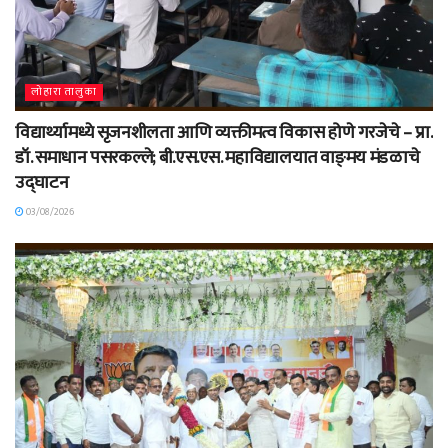
लोहारा तालुका
विद्यार्थ्यामध्ये सृजनशीलता आणि व्यक्तीमत्व विकास होणे गरजेचे – प्रा.
डॉ. समाधान पसरकल्ले; बी.एस.एस. महाविद्यालयात वाङ्‌मय मंडळाचे
उद्घाटन
03/08/2026