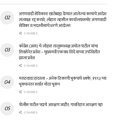
अंगणवाडी सेविकांना खातेबाह्य देण्यात आलेल्या कामांचे आदेश
तात्काळ रद्द करावे; लोहारा तहसील कार्यालयासमोर अंगणवाडी
सेविका व मदतनीसांचे धरणे आंदोलन
0 SHARES
काँग्रेस (आय) चे लोहारा तालुकाध्यक्ष अमोल पाटील यांचा
शिवसेनेत प्रवेश – मुख्यमंत्री एकनाथ शिंदे यांच्या उपस्थितीत
झाला प्रवेश
0 SHARES
मराठवाडा हादरला – अनेक ठिकाणी भूकंपाचे धक्के; १९९३ च्या
भूकंपानंतर सर्वात मोठा भूकंप
0 SHARES
पोलीस पाटील पदाचे आरक्षण जाहीर; गावनिहाय आरक्षण पहा
0 SHARES