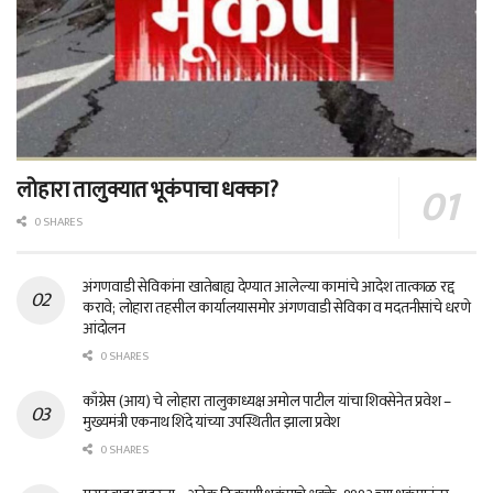
लोहारा तालुक्यात भूकंपाचा धक्का?
0 SHARES
अंगणवाडी सेविकांना खातेबाह्य देण्यात आलेल्या कामांचे आदेश तात्काळ रद्द
करावे; लोहारा तहसील कार्यालयासमोर अंगणवाडी सेविका व मदतनीसांचे धरणे
आंदोलन
0 SHARES
काँग्रेस (आय) चे लोहारा तालुकाध्यक्ष अमोल पाटील यांचा शिवसेनेत प्रवेश –
मुख्यमंत्री एकनाथ शिंदे यांच्या उपस्थितीत झाला प्रवेश
0 SHARES