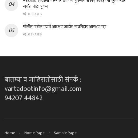
मराठवाडा हादरला – अनेक ठिकाणी भूकंपाचे धक्के; १९९३ च्या भूकंपानंतर
सर्वात मोठा भूकंप
0 SHARES
पोलीस पाटील पदाचे आरक्षण जाहीर; गावनिहाय आरक्षण पहा
0 SHARES
बातम्या व जाहिरातीसाठी संपर्क :
vartadootinfo@gmail.com
94207 44842
Home
Home Page
Sample Page