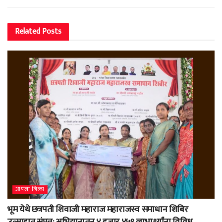
Related
Posts
आपला जिल्हा
भूम येथे छत्रपती शिवाजी महाराज महाराजस्व समाधान शिबिर
उत्साहात संपन्न; अभियानातून ४ हजार ४५९ लाभार्थ्यांना विविध