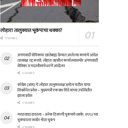
लोहारा तालुक्यात भूकंपाचा धक्का?
0 SHARES
अंगणवाडी सेविकांना खातेबाह्य देण्यात आलेल्या कामांचे आदेश
तात्काळ रद्द करावे; लोहारा तहसील कार्यालयासमोर अंगणवाडी
सेविका व मदतनीसांचे धरणे आंदोलन
0 SHARES
काँग्रेस (आय) चे लोहारा तालुकाध्यक्ष अमोल पाटील यांचा
शिवसेनेत प्रवेश – मुख्यमंत्री एकनाथ शिंदे यांच्या उपस्थितीत
झाला प्रवेश
0 SHARES
मराठवाडा हादरला – अनेक ठिकाणी भूकंपाचे धक्के; १९९३ च्या
भूकंपानंतर सर्वात मोठा भूकंप
0 SHARES