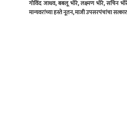
गोविंद जाधव, बबलू भोरे, लक्ष्मण भोरे, सचिन भो
मान्यवरांच्या हस्ते नूतन, माजी उपसरपंचांचा सत्