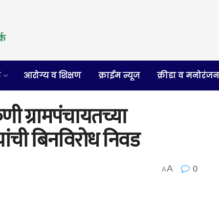
र
आरोग्य व शिक्षण
क्राईम न्यूज
क्रीडा व मनोरंज
णी ग्रामपंचायतच्या
यांची बिनविरोध निवड
0
A
A