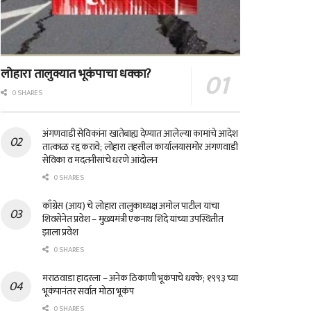
लोहारा तालुक्यात भूकंपाचा धक्का?
0 SHARES
अंगणवाडी सेविकांना खातेबाह्य देण्यात आलेल्या कामांचे आदेश
तात्काळ रद्द करावे; लोहारा तहसील कार्यालयासमोर अंगणवाडी
सेविका व मदतनीसांचे धरणे आंदोलन
0 SHARES
काँग्रेस (आय) चे लोहारा तालुकाध्यक्ष अमोल पाटील यांचा
शिवसेनेत प्रवेश – मुख्यमंत्री एकनाथ शिंदे यांच्या उपस्थितीत
झाला प्रवेश
0 SHARES
मराठवाडा हादरला – अनेक ठिकाणी भूकंपाचे धक्के; १९९३ च्या
भूकंपानंतर सर्वात मोठा भूकंप
0 SHARES