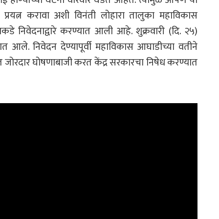
 प्रयत्न करावा अशी विनंती लोहारा तालुका महाविकास
याकडे निवेदनाद्वारे करण्यात आली आहे. शुक्रवारी (दि. २५)
यात आले. निवेदन देण्यापूर्वी महाविकास आघाडीच्या वतीने
 जोरदार घोषणाबाजी करत केंद्र सरकारचा निषेध करण्यात