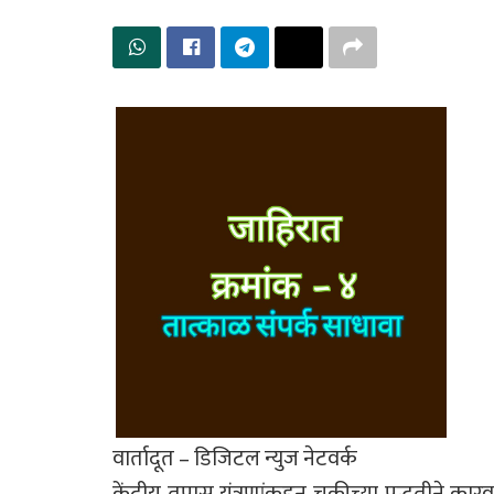
वार्तादूत – डिजिटल न्युज नेटवर्क
केंद्रीय तपास यंत्रणांकडून चुकीच्या पद्धतीने क