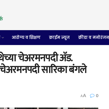
र
आरोग्य व शिक्षण
क्राईम न्यूज
क्रीडा व मनोरंज
्थेच्या चेअरमनपदी ॲड.
स चेअरमनपदी सारिका बंगले
0
A
A