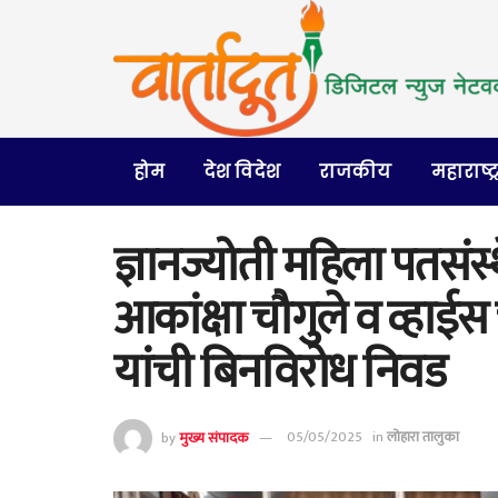
होम
देश विदेश
राजकीय
महाराष्ट्
ज्ञानज्योती महिला पतसंस
आकांक्षा चौगुले व व्हाई
यांची बिनविरोध निवड
by
मुख्य संपादक
05/05/2025
in
लोहारा तालुका