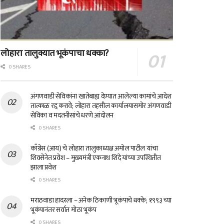
लोहारा तालुक्यात भूकंपाचा धक्का?
0 SHARES
अंगणवाडी सेविकांना खातेबाह्य देण्यात आलेल्या कामांचे आदेश
तात्काळ रद्द करावे; लोहारा तहसील कार्यालयासमोर अंगणवाडी
सेविका व मदतनीसांचे धरणे आंदोलन
0 SHARES
काँग्रेस (आय) चे लोहारा तालुकाध्यक्ष अमोल पाटील यांचा
शिवसेनेत प्रवेश – मुख्यमंत्री एकनाथ शिंदे यांच्या उपस्थितीत
झाला प्रवेश
0 SHARES
मराठवाडा हादरला – अनेक ठिकाणी भूकंपाचे धक्के; १९९३ च्या
भूकंपानंतर सर्वात मोठा भूकंप
0 SHARES