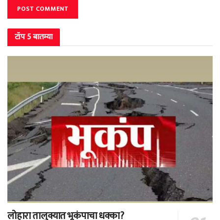
टॉप 5 बातम्या
लोहारा तालुक्यात भूकंपाचा धक्का?