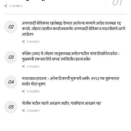
0 SHARES
अंगणवाडी सेविकांना खातेबाह्य देण्यात आलेल्या कामांचे आदेश तात्काळ रद्द
करावे; लोहारा तहसील कार्यालयासमोर अंगणवाडी सेविका व मदतनीसांचे धरणे
आंदोलन
0 SHARES
काँग्रेस (आय) चे लोहारा तालुकाध्यक्ष अमोल पाटील यांचा शिवसेनेत प्रवेश –
मुख्यमंत्री एकनाथ शिंदे यांच्या उपस्थितीत झाला प्रवेश
0 SHARES
मराठवाडा हादरला – अनेक ठिकाणी भूकंपाचे धक्के; १९९३ च्या भूकंपानंतर
सर्वात मोठा भूकंप
0 SHARES
पोलीस पाटील पदाचे आरक्षण जाहीर; गावनिहाय आरक्षण पहा
0 SHARES