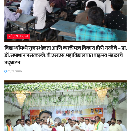
लोहारा तालुका
विद्यार्थ्यामध्ये सृजनशीलता आणि व्यक्तीमत्व विकास होणे गरजेचे – प्रा.
डॉ. समाधान पसरकल्ले; बी.एस.एस. महाविद्यालयात वाङ्‌मय मंडळाचे
उद्घाटन
03/08/2026