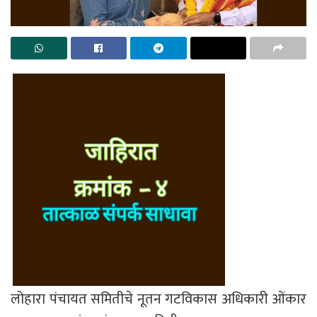
लोहारा पंचायत समितीचे नूतन गटविकास अधिकारी ओंकार