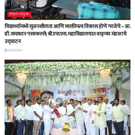
लोहारा तालुका
विद्यार्थ्यामध्ये सृजनशीलता आणि व्यक्तीमत्व विकास होणे गरजेचे – प्रा.
डॉ. समाधान पसरकल्ले; बी.एस.एस. महाविद्यालयात वाङ्‌मय मंडळाचे
उद्घाटन
03/08/2026