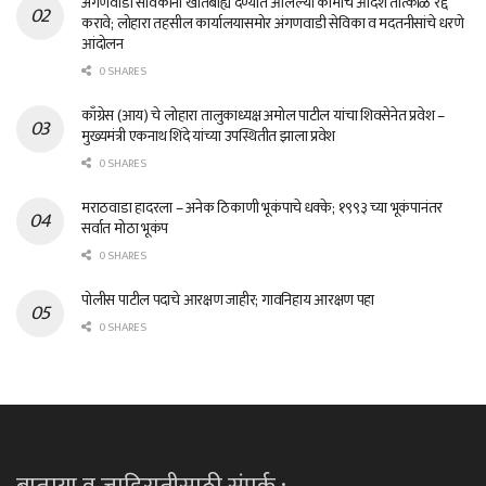
अंगणवाडी सेविकांना खातेबाह्य देण्यात आलेल्या कामांचे आदेश तात्काळ रद्द
करावे; लोहारा तहसील कार्यालयासमोर अंगणवाडी सेविका व मदतनीसांचे धरणे
आंदोलन
0 SHARES
काँग्रेस (आय) चे लोहारा तालुकाध्यक्ष अमोल पाटील यांचा शिवसेनेत प्रवेश –
मुख्यमंत्री एकनाथ शिंदे यांच्या उपस्थितीत झाला प्रवेश
0 SHARES
मराठवाडा हादरला – अनेक ठिकाणी भूकंपाचे धक्के; १९९३ च्या भूकंपानंतर
सर्वात मोठा भूकंप
0 SHARES
पोलीस पाटील पदाचे आरक्षण जाहीर; गावनिहाय आरक्षण पहा
0 SHARES