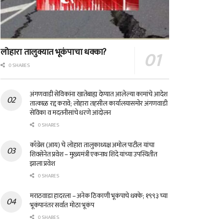
लोहारा तालुक्यात भूकंपाचा धक्का?
0 SHARES
अंगणवाडी सेविकांना खातेबाह्य देण्यात आलेल्या कामांचे आदेश
तात्काळ रद्द करावे; लोहारा तहसील कार्यालयासमोर अंगणवाडी
सेविका व मदतनीसांचे धरणे आंदोलन
0 SHARES
काँग्रेस (आय) चे लोहारा तालुकाध्यक्ष अमोल पाटील यांचा
शिवसेनेत प्रवेश – मुख्यमंत्री एकनाथ शिंदे यांच्या उपस्थितीत
झाला प्रवेश
0 SHARES
मराठवाडा हादरला – अनेक ठिकाणी भूकंपाचे धक्के; १९९३ च्या
भूकंपानंतर सर्वात मोठा भूकंप
0 SHARES