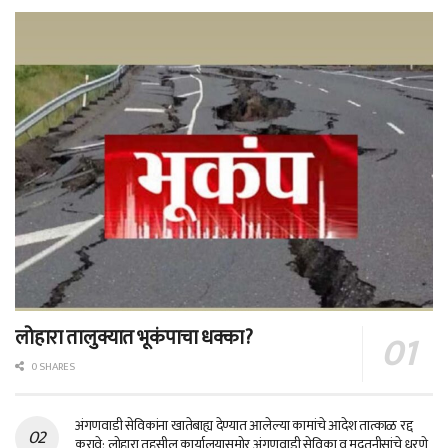
लोहारा तालुक्यात भूकंपाचा धक्का?
0 SHARES
अंगणवाडी सेविकांना खातेबाह्य देण्यात आलेल्या कामांचे आदेश तात्काळ रद्द
करावे; लोहारा तहसील कार्यालयासमोर अंगणवाडी सेविका व मदतनीसांचे धरणे