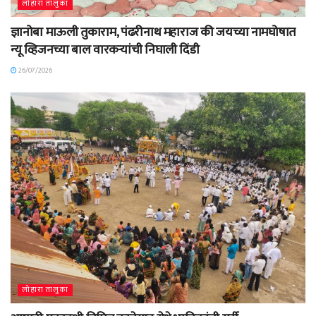
लोहारा तालुका
ज्ञानोबा माऊली तुकाराम, पंढरीनाथ महाराज की जयच्या नामघोषात
न्यू व्हिजनच्या बाल वारकऱ्यांची निघाली दिंडी
26/07/2026
लोहारा तालुका