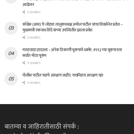
आंदोलन
0 SHARES
काँग्रेस (आय) चे लोहारा तालुकाध्यक्ष अमोल पाटील यांचा शिवसेनेत प्रवेश –
मुख्यमंत्री एकनाथ शिंदे यांच्या उपस्थितीत झाला प्रवेश
0 SHARES
मराठवाडा हादरला – अनेक ठिकाणी भूकंपाचे धक्के; १९९३ च्या भूकंपानंतर
सर्वात मोठा भूकंप
0 SHARES
पोलीस पाटील पदाचे आरक्षण जाहीर; गावनिहाय आरक्षण पहा
0 SHARES
बातम्या व जाहिरातीसाठी संपर्क :