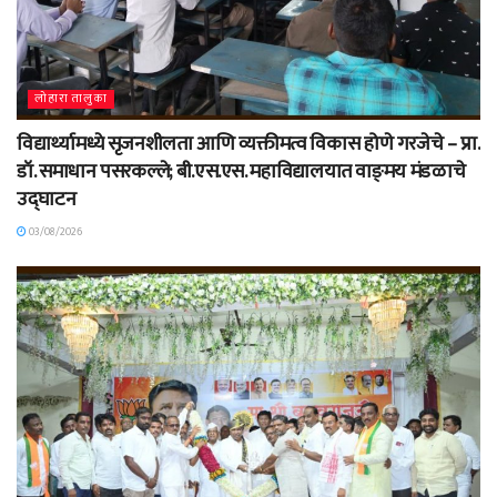
लोहारा तालुका
विद्यार्थ्यामध्ये सृजनशीलता आणि व्यक्तीमत्व विकास होणे गरजेचे – प्रा.
डॉ. समाधान पसरकल्ले; बी.एस.एस. महाविद्यालयात वाङ्‌मय मंडळाचे
उद्घाटन
03/08/2026