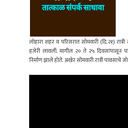
लोहारा शहर व परिसरात सोमवारी (दि.२१) रात्री
हजेरी लावली. मागील २० ते २५ दिवसांपासून पाऊ
निर्माण झाले होते. अखेर सोमवारी रात्री पावसाचे