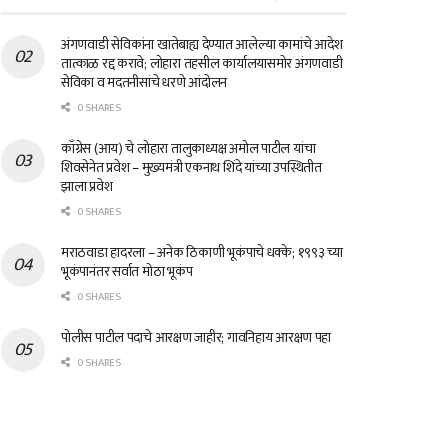
अंगणवाडी सेविकांना खातेबाह्य देण्यात आलेल्या कामांचे आदेश
तात्काळ रद्द करावे; लोहारा तहसील कार्यालयासमोर अंगणवाडी
सेविका व मदतनीसांचे धरणे आंदोलन
0 SHARES
काँग्रेस (आय) चे लोहारा तालुकाध्यक्ष अमोल पाटील यांचा
शिवसेनेत प्रवेश – मुख्यमंत्री एकनाथ शिंदे यांच्या उपस्थितीत
झाला प्रवेश
0 SHARES
मराठवाडा हादरला – अनेक ठिकाणी भूकंपाचे धक्के; १९९३ च्या
भूकंपानंतर सर्वात मोठा भूकंप
0 SHARES
पोलीस पाटील पदाचे आरक्षण जाहीर; गावनिहाय आरक्षण पहा
0 SHARES