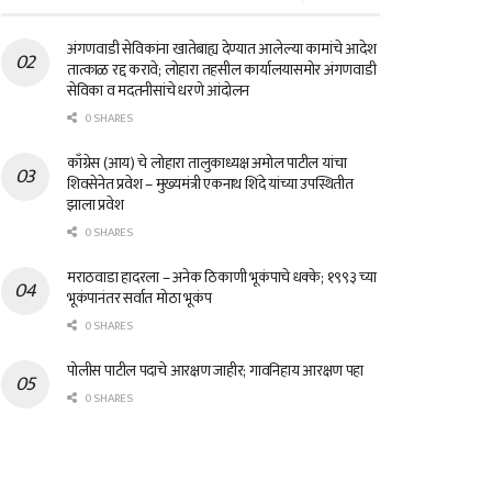
अंगणवाडी सेविकांना खातेबाह्य देण्यात आलेल्या कामांचे आदेश
तात्काळ रद्द करावे; लोहारा तहसील कार्यालयासमोर अंगणवाडी
सेविका व मदतनीसांचे धरणे आंदोलन
0 SHARES
काँग्रेस (आय) चे लोहारा तालुकाध्यक्ष अमोल पाटील यांचा
शिवसेनेत प्रवेश – मुख्यमंत्री एकनाथ शिंदे यांच्या उपस्थितीत
झाला प्रवेश
0 SHARES
मराठवाडा हादरला – अनेक ठिकाणी भूकंपाचे धक्के; १९९३ च्या
भूकंपानंतर सर्वात मोठा भूकंप
0 SHARES
पोलीस पाटील पदाचे आरक्षण जाहीर; गावनिहाय आरक्षण पहा
0 SHARES