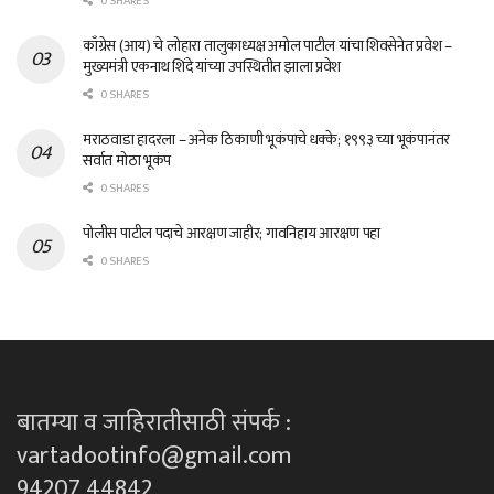
0 SHARES
काँग्रेस (आय) चे लोहारा तालुकाध्यक्ष अमोल पाटील यांचा शिवसेनेत प्रवेश –
मुख्यमंत्री एकनाथ शिंदे यांच्या उपस्थितीत झाला प्रवेश
0 SHARES
मराठवाडा हादरला – अनेक ठिकाणी भूकंपाचे धक्के; १९९३ च्या भूकंपानंतर
सर्वात मोठा भूकंप
0 SHARES
पोलीस पाटील पदाचे आरक्षण जाहीर; गावनिहाय आरक्षण पहा
0 SHARES
बातम्या व जाहिरातीसाठी संपर्क :
vartadootinfo@gmail.com
94207 44842