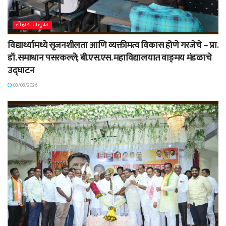
लोहारा तालुका
विद्यार्थ्यामध्ये सृजनशीलता आणि व्यक्तीमत्व विकास होणे गरजेचे – प्रा.
डॉ. समाधान पसरकल्ले; बी.एस.एस. महाविद्यालयात वाङ्‌मय मंडळाचे
उद्घाटन
03/08/2026