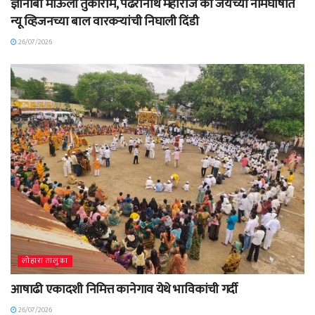
ज्ञानोबा माऊली तुकाराम, पंढरीनाथ महाराज की जयच्या नामघोषात
न्यू व्हिजनच्या बाल वारकऱ्यांची निघाली दिंडी
26/07/2026
लोहारा तालुका
आषाढी एकादशी निमित्त कानेगाव येथे भाविकांची गर्दी
26/07/2026