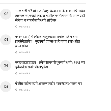
अंगणवाडी सेविकांना खातेबाह्य देण्यात आलेल्या कामांचे आदेश
तात्काळ रद्द करावे; लोहारा तहसील कार्यालयासमोर अंगणवाडी
सेविका व मदतनीसांचे धरणे आंदोलन
0 SHARES
काँग्रेस (आय) चे लोहारा तालुकाध्यक्ष अमोल पाटील यांचा
शिवसेनेत प्रवेश – मुख्यमंत्री एकनाथ शिंदे यांच्या उपस्थितीत
झाला प्रवेश
0 SHARES
मराठवाडा हादरला – अनेक ठिकाणी भूकंपाचे धक्के; १९९३ च्या
भूकंपानंतर सर्वात मोठा भूकंप
0 SHARES
पोलीस पाटील पदाचे आरक्षण जाहीर; गावनिहाय आरक्षण पहा
0 SHARES