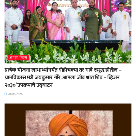
आपला जिल्हा
प्रत्येक योजना लाभार्थ्यांपर्यंत पोहोचल्या तर गावे समृद्ध होतील –
ग्रामविकास मंत्री जयकुमार गोरे; आपला जीव धाराशिव – व्हिजन
२०३०’ उपक्रमाचे उद्घाटन
28/07/2026