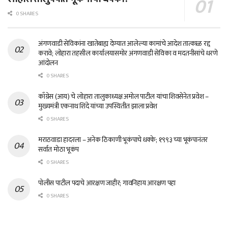
0 SHARES
अंगणवाडी सेविकांना खातेबाह्य देण्यात आलेल्या कामांचे आदेश तात्काळ रद्द
करावे; लोहारा तहसील कार्यालयासमोर अंगणवाडी सेविका व मदतनीसांचे धरणे
आंदोलन
0 SHARES
काँग्रेस (आय) चे लोहारा तालुकाध्यक्ष अमोल पाटील यांचा शिवसेनेत प्रवेश –
मुख्यमंत्री एकनाथ शिंदे यांच्या उपस्थितीत झाला प्रवेश
0 SHARES
मराठवाडा हादरला – अनेक ठिकाणी भूकंपाचे धक्के; १९९३ च्या भूकंपानंतर
सर्वात मोठा भूकंप
0 SHARES
पोलीस पाटील पदाचे आरक्षण जाहीर; गावनिहाय आरक्षण पहा
0 SHARES