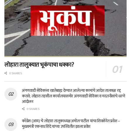
लोहारा तालुक्यात भूकंपाचा धक्का?
0 SHARES
अंगणवाडी सेविकांना खातेबाह्य देण्यात आलेल्या कामांचे आदेश तात्काळ रद्द
करावे; लोहारा तहसील कार्यालयासमोर अंगणवाडी सेविका व मदतनीसांचे धरणे
आंदोलन
0 SHARES
काँग्रेस (आय) चे लोहारा तालुकाध्यक्ष अमोल पाटील यांचा शिवसेनेत प्रवेश –
मुख्यमंत्री एकनाथ शिंदे यांच्या उपस्थितीत झाला प्रवेश