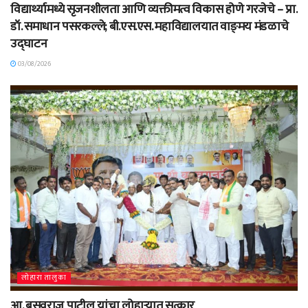
विद्यार्थ्यामध्ये सृजनशीलता आणि व्यक्तीमत्व विकास होणे गरजेचे – प्रा.
डॉ. समाधान पसरकल्ले; बी.एस.एस. महाविद्यालयात वाङ्‌मय मंडळाचे
उद्घाटन
03/08/2026
लोहारा तालुका
आ. बसवराज पाटील यांचा लोहाऱ्यात सत्कार